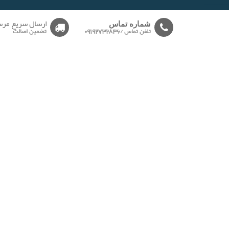
-------
ارسال سریع مرس
شماره تماس
تلفن تماس /09192732836
تضمین اصالت