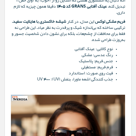
اگه دنبال یه اکسسوری هستی که استایل رو از «خوب» به «وای خفن!»
تبدیل کنه،
عینک آفتابی GRANS کد 1405
دقیقا همون چیزیه که لازم
داری.
فریم مشکی لوکس
این مدل، در کنار
شیشه خاکستری با هایلایت سفید
،
ترکیبی ساخته که بی‌اندازه شیک و پرقدرت به نظر میاد. این طراحی نه
فقط برای محافظت از چشم‌هات، بلکه برای نشون دادن شخصیت جسور و
به‌روزت طراحی شده.
نوع کالایی:
عینک آفتابی
رنگ عدسی:
مشکی
جنس فریم:
پلاستیک
فرم فریم:
مستطیلی
فیت روی صورت:
استاندارد
جذب کنندگی اشعه ماوراء بنفش (UV):
UV 400