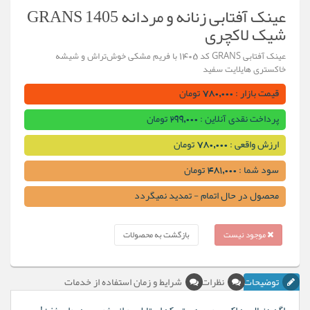
عینک آفتابی زنانه و مردانه GRANS 1405
شیک لاکچری
عینک آفتابی GRANS کد 1405 با فریم مشکی خوش‌تراش و شیشه
خاکستری هایلایت سفید
قیمت بازار : 780,000 تومان
پرداخت نقدی آنلاین : 299,000 تومان
ارزش واقعی : 780,000 تومان
سود شما : 481,000 تومان
محصول در حال اتمام - تمدید نمیگردد
موجود نیست
بازگشت به محصولات
توضیحات
نظرات
شرایط و زمان استفاده از خدمات