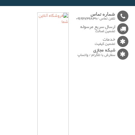
-------
شماره تماس
تلفن تماس /09192732836
ارسال سریع مرسوله
تضمین اصالت
خدمات
تضمین کیفیت
شبکه مجازی
سفارش با تلگرام / واتساپ