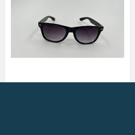
GRANS 1405
یعنی یک بیانیه مد که فریاد می‌زنه: “من متفاوت و
خاصم!”
دست بجنبون، چون این فرصت رو هر روز بهت پیشنهاد نمی‌دن!